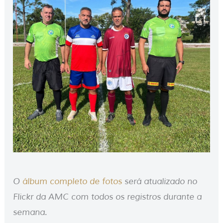
O
álbum completo de fotos
será atualizado no
Flickr da AMC com todos os registros durante a
semana.