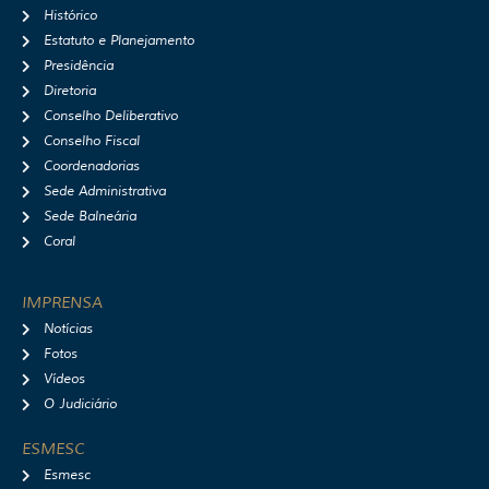
a
b
u
i
Histórico
g
o
b
f
r
o
e
y
Estatuto e Planejamento
a
k
Presidência
m
Diretoria
Conselho Deliberativo
Conselho Fiscal
Coordenadorias
Sede Administrativa
Sede Balneária
Coral
IMPRENSA
Notícias
Fotos
Vídeos
O Judiciário
ESMESC
Esmesc