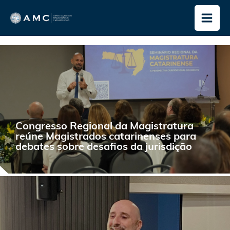
Ir
para
o
conteúdo
Congresso Regional da Magistratura
reúne Magistrados catarinenses para
debates sobre desafios da jurisdição