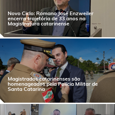
Novo Ciclo: Romano José Enzweiler
encerra trajetória de 33 anos na
Magistratura catarinense
Magistrados catarinenses são
homenageados pela Polícia Militar de
Santa Catarina