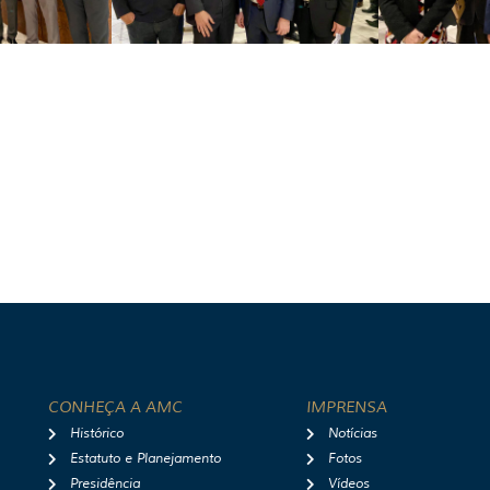
CONHEÇA A AMC
IMPRENSA
Histórico
Notícias
Estatuto e Planejamento
Fotos
Presidência
Vídeos