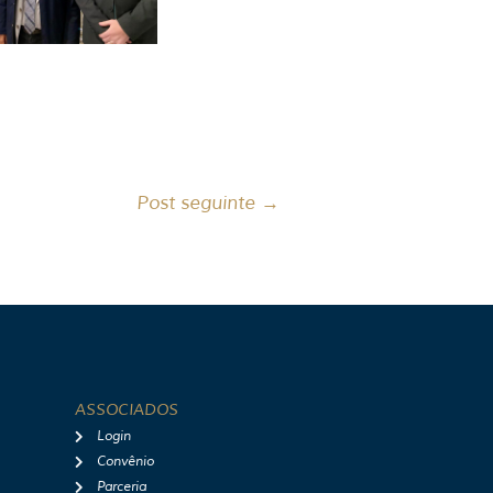
Post seguinte
→
ASSOCIADOS
Login
Convênio
Parceria