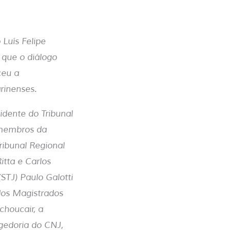
Luís Felipe
 que o diálogo
ceu a
rinenses.
idente do Tribunal
 membros da
Tribunal Regional
itta e Carlos
(STJ) Paulo Galotti
dos Magistrados
choucair, a
egedoria do CNJ,