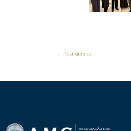
←
Post anterior