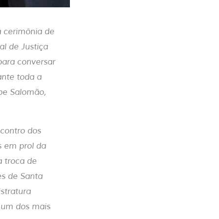
a cerimônia de
l de Justiça
para conversar
ante toda a
ipe Salomão,
contro dos
s em prol da
 troca de
es de Santa
stratura
o um dos mais