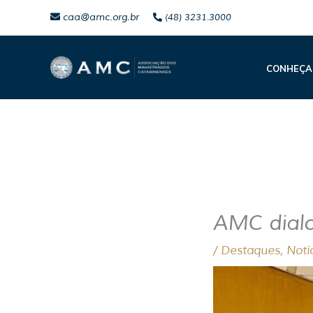
Ir
caa@amc.org.br
(48) 3231.3000
para
o
CONHEÇA
conteúdo
AMC dialo
/
Destaques
,
Notí