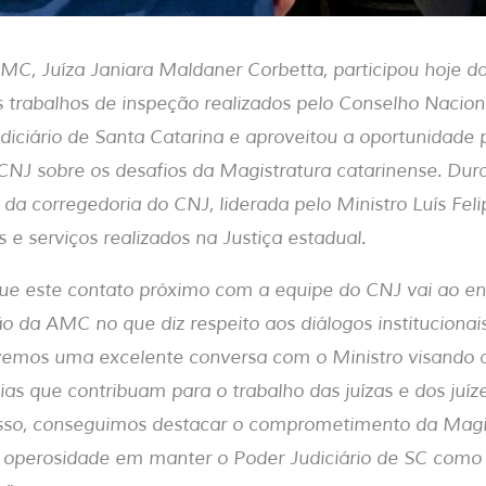
MC, Juíza Janiara Maldaner Corbetta, participou hoje d
trabalhos de inspeção realizados pelo Conselho Naciona
diciário de Santa Catarina e aproveitou a oportunidade 
NJ sobre os desafios da Magistratura catarinense. Dur
da corregedoria do CNJ, liderada pelo Ministro Luís Fel
s e serviços realizados na Justiça estadual.
que este contato próximo com a equipe do CNJ vai ao en
ão da AMC no que diz respeito aos diálogos institucionai
ivemos uma excelente conversa com o Ministro visando a
ias que contribuam para o trabalho das juízas e dos juíz
isso, conseguimos destacar o comprometimento da Magi
a operosidade em manter o Poder Judiciário de SC com