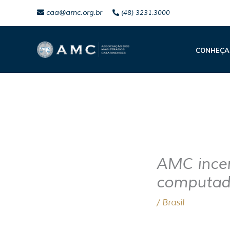
Ir
caa@amc.org.br
(48) 3231.3000
para
o
CONHEÇA
conteúdo
AMC ince
computad
/
Brasil