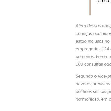
acredi
Além dessas doaç
crianças acolhidos
estão inclusos no
empregados 124 e 
parceiras. Foram 
100 consultas od
Segundo o vice-p
deveres previstos
políticas sociais
harmonioso, em co