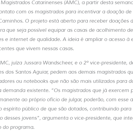
Magistrados Catarinenses (AMC), a partir desta semana
 contato com os magistrados para incentivar a doação d
Caminhos.
O projeto está aberto para receber doações
ara que seja possível equipar as casas de acolhimento d
e internet de qualidade. A ideia é ampliar o acesso à
scentes que vivem nessas casas.
MC, juíza Jussara Wandscheer, e o 2º vice-presidente,
es dos Santos Aguiar, pedem aos demais magistrados qu
ores ou notebooks que não são mais utilizados para d
a demanda existente. “Os magistrados que já exercem p
manente ao próprio ofício de julgar, poderão, com esse at
 espírito público de que são dotados, contribuindo para 
 desses jovens”, argumenta o vice-presidente, que inte
 do programa.