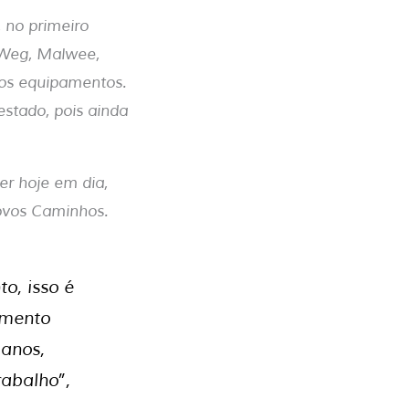
 no primeiro
 Weg, Malwee,
dos equipamentos.
stado, pois ainda
r hoje em dia,
Novos Caminhos.
o, isso é
imento
 anos,
rabalho”,