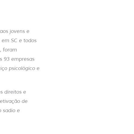
aos jovens e
e em SC e todos
, foram
as 93 empresas
ço psicológico e
 direitos e
fetivação de
o sadio e