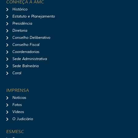
t
e
t
t
CONHEÇA A AMC
a
b
u
i
Histórico
g
o
b
f
r
o
e
y
Estatuto e Planejamento
a
k
Presidência
m
Diretoria
Conselho Deliberativo
Conselho Fiscal
Coordenadorias
Sede Administrativa
Sede Balneária
Coral
IMPRENSA
Notícias
Fotos
Vídeos
O Judiciário
ESMESC