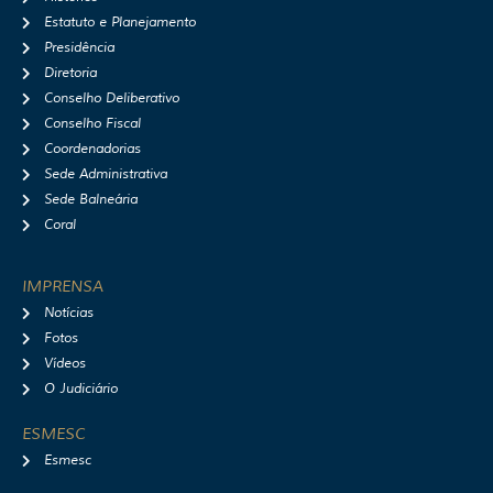
g
o
b
f
r
o
e
y
Estatuto e Planejamento
a
k
Presidência
m
Diretoria
Conselho Deliberativo
Conselho Fiscal
Coordenadorias
Sede Administrativa
Sede Balneária
Coral
IMPRENSA
Notícias
Fotos
Vídeos
O Judiciário
ESMESC
Esmesc