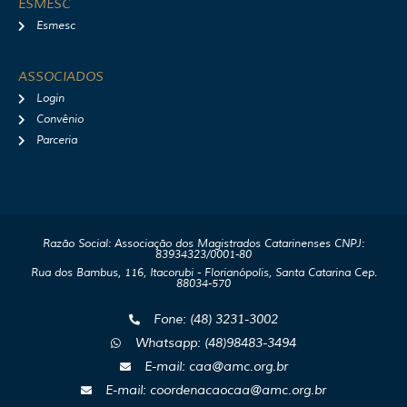
ESMESC
Esmesc
ASSOCIADOS
Login
Convênio
Parceria
Razão Social: Associação dos Magistrados Catarinenses CNPJ:
83934323/0001-80
Rua dos Bambus, 116, Itacorubi - Florianópolis, Santa Catarina Cep.
88034-570
Fone: (48) 3231-3002
Whatsapp: (48)98483-3494
E-mail: caa@amc.org.br
E-mail: coordenacaocaa@amc.org.br