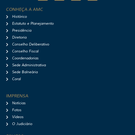
s
c
u
o
t
e
t
t
CONHEÇA A AMC
a
b
u
i
Histórico
g
o
b
f
r
o
e
y
Estatuto e Planejamento
a
k
Presidência
m
Diretoria
Conselho Deliberativo
Conselho Fiscal
Coordenadorias
Sede Administrativa
Sede Balneária
Coral
IMPRENSA
Notícias
Fotos
Vídeos
O Judiciário