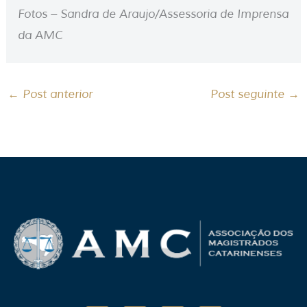
Fotos – Sandra de Araujo/Assessoria de Imprensa
da AMC
←
Post anterior
Post seguinte
→