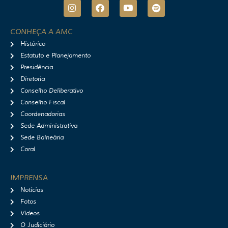
I
F
Y
S
n
a
o
p
s
c
u
o
t
e
t
t
CONHEÇA A AMC
a
b
u
i
Histórico
g
o
b
f
r
o
e
y
Estatuto e Planejamento
a
k
Presidência
m
Diretoria
Conselho Deliberativo
Conselho Fiscal
Coordenadorias
Sede Administrativa
Sede Balneária
Coral
IMPRENSA
Notícias
Fotos
Vídeos
O Judiciário