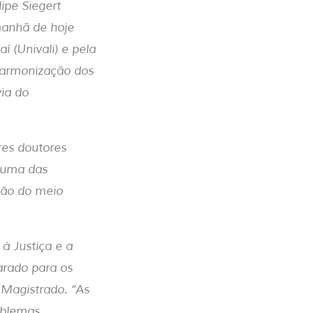
ipe Siegert
manhã de hoje
í (Univali) e pela
 harmonização dos
via do
res doutores
a uma das
eção do meio
à Justiça e a
arado para os
 Magistrado. “As
oblemas