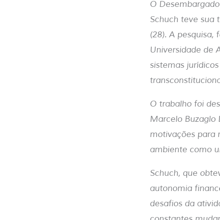
O Desembargador d
Schuch teve sua 
(28). A pesquisa, 
Universidade de A
sistemas jurídico
transconstitucion
O trabalho foi de
Marcelo Buzaglo D
motivações para r
ambiente como um
Schuch, que obtev
autonomia finance
desafios da ativi
constantes mudan