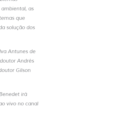
 ambiental, as
s temas que
da solução dos
ilva Antunes de
 doutor Andrés
outor Gilson
 Benedet irá
ao vivo no canal