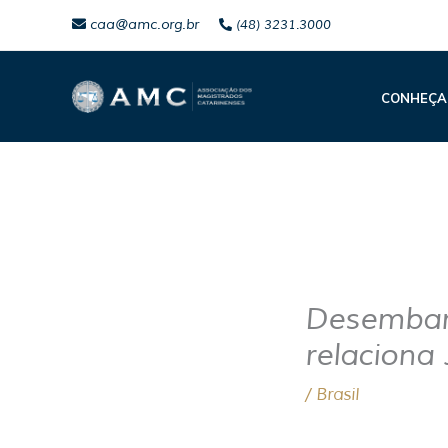
Ir
caa@amc.org.br
(48) 3231.3000
para
o
CONHEÇA
conteúdo
Desembar
relaciona 
/
Brasil