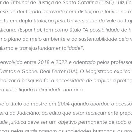
o Tribunal de Justiça de Santa Catarina (TJSC) Luiz Fel
tese de doutorado aprovada com distinção e louvor na 
feita em dupla titulação pela Universidade do Vale do Itaja
licante (Espanha), tem como título “A possibilidade de
s no plano do meio ambiente e da sustentabilidade pela 
alismo e transjusfundamentalidade”.
senvolvido entre 2018 e 2022 e orientado pelos professo
antas e Gabriel Real Ferrer (UA). O Magistrado explic
ealizar a pesquisa foi a necessidade de ampliar a prot
 valor ligado à dignidade humana.
e o título de mestre em 2004 quando abordou o acesso 
ira do Judiciário, acredita que estar tecnicamente prep
dade jurídica deve ser um objetivo permanente de todo o
ças pelas quais passam as sociedades humanas, os pr