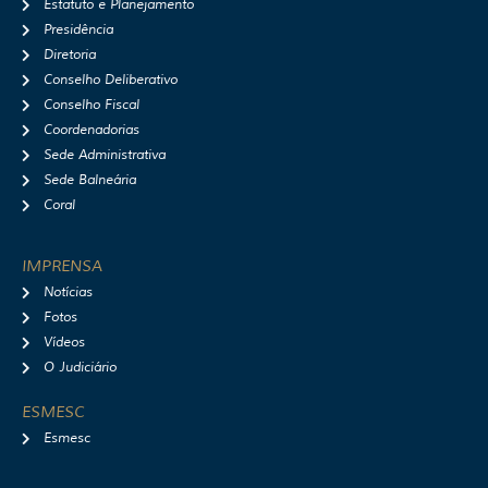
r
o
e
y
Estatuto e Planejamento
a
k
Presidência
m
Diretoria
Conselho Deliberativo
Conselho Fiscal
Coordenadorias
Sede Administrativa
Sede Balneária
Coral
IMPRENSA
Notícias
Fotos
Vídeos
O Judiciário
ESMESC
Esmesc