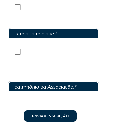
Autorizo o desconto em folha
do valor da multa por desistência,
caso seja sorteado e não venha a
ocupar a unidade.*
Autorizo o desconto em folha
de valor correspondente a
eventuais danos causados por
mim ou por meus dependentes ao
patrimônio da Associação.*