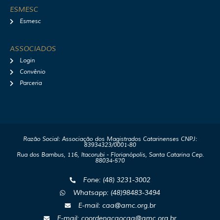
ESMESC
Esmesc
ASSOCIADOS
Login
Convênio
Parceria
Razão Social: Associação dos Magistrados Catarinenses CNPJ:
83934323/0001-80
Rua dos Bambus, 116, Itacorubi - Florianópolis, Santa Catarina Cep.
88034-570
Fone: (48) 3231-3002
Whatsapp: (48)98483-3494
E-mail: caa@amc.org.br
E-mail: coordenacaocaa@amc.org.br