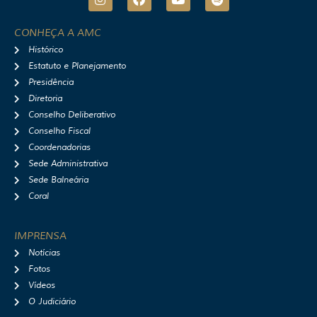
n
a
o
p
s
c
u
o
t
e
t
t
CONHEÇA A AMC
a
b
u
i
Histórico
g
o
b
f
r
o
e
y
Estatuto e Planejamento
a
k
Presidência
m
Diretoria
Conselho Deliberativo
Conselho Fiscal
Coordenadorias
Sede Administrativa
Sede Balneária
Coral
IMPRENSA
Notícias
Fotos
Vídeos
O Judiciário