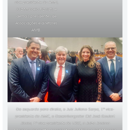
vice-presidente da AMB,
Juiz Marcelo Pizolati, e
demais presidentes de
Associações e diretores
AMB.
Da esquerda para direita, o Juiz Juliano Serpa, 1º vice-
presidente da AMC, o Desembargador Cid José Goulart
Júnior, 1º vice-presidente do TJSC, a Juíza Janiara