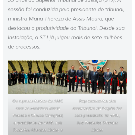
35 anos do Superior Tribunal de Justiça (STJ). A
sessão foi conduzida pela presidente do tribunal,
ministra Maria Thereza de Assis Moura, que
destacou a produtividade do Tribunal. Desde sua
instalação, o STJ já julgou mais de sete milhões
de processos.
Os representantes da AMC
Representantes das
com os Ministros Maria
Associações da Região Sul
Thereza e Mauro Campbell,
com presidente da AMB,
o presidente da AMB, Juiz
Juiz Frederico Mendes
Frederico Mendes Júnior, o
Júnior.