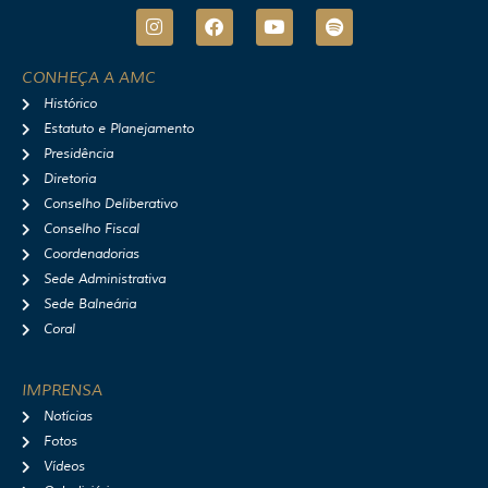
I
F
Y
S
n
a
o
p
s
c
u
o
t
e
t
t
CONHEÇA A AMC
a
b
u
i
Histórico
g
o
b
f
r
o
e
y
Estatuto e Planejamento
a
k
Presidência
m
Diretoria
Conselho Deliberativo
Conselho Fiscal
Coordenadorias
Sede Administrativa
Sede Balneária
Coral
IMPRENSA
Notícias
Fotos
Vídeos