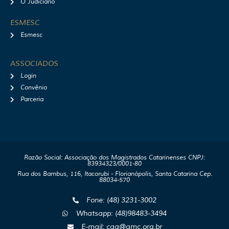
O Judiciário
ESMESC
Esmesc
ASSOCIADOS
Login
Convênio
Parceria
Razão Social: Associação dos Magistrados Catarinenses CNPJ:
83934323/0001-80
Rua dos Bambus, 116, Itacorubi - Florianópolis, Santa Catarina Cep.
88034-570
Fone: (48) 3231-3002
Whatsapp: (48)98483-3494
E-mail: caa@amc.org.br