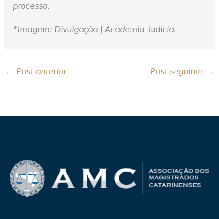
processo.
*Imagem: Divulgação | Academia Judicial
←
Post anterior
Post seguinte
→