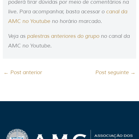
poderá tirar dúvidas por meio de comentários na
live. Para acompanhar, basta acessar o
canal da
AMC no Youtube
no horário marcado.
Veja as
palestras anteriores do grupo
no canal da
AMC no Youtube.
←
Post anterior
Post seguinte
→