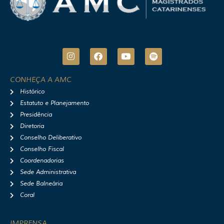
I
F
Y
S
n
a
o
p
s
c
u
o
t
e
t
t
CONHEÇA A AMC
a
b
u
i
Histórico
g
o
b
f
r
o
e
y
Estatuto e Planejamento
a
k
Presidência
m
Diretoria
Conselho Deliberativo
Conselho Fiscal
Coordenadorias
Sede Administrativa
Sede Balneária
Coral
IMPRENSA