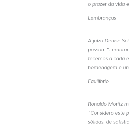
o prazer da vida e
Lembranças
A juíza Denise Sc
passou. “Lembran
tecemos a cada et
homenagem é uma 
Equilíbrio
Ronaldo Moritz mo
“Considero este p
sólidas, de sofist