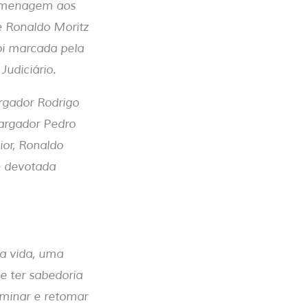
 homenagem aos
e Ronaldo Moritz
foi marcada pela
udiciário.
rgador Rodrigo
bargador Pedro
ior, Ronaldo
de devotada
a vida, uma
ue ter sabedoria
rminar e retomar