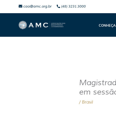
Ir
caa@amc.org.br
(48) 3231.3000
para
o
CONHEÇA
conteúdo
Magistra
em sessã
/
Brasil