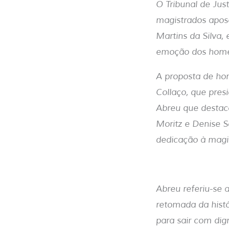
O Tribunal de Ju
magistrados apose
Martins da Silva, 
emoção dos home
A proposta de ho
Collaço, que pres
Abreu que destaco
Moritz e Denise S
dedicação à magis
Abreu referiu-se
retomada da histó
para sair com dig