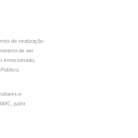
ento de realização
haveria de ser
to emocionado,
Público,
iliares e
AMC, juíza