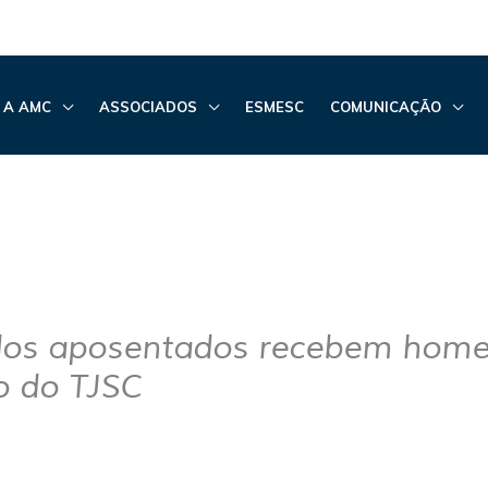
 A AMC
ASSOCIADOS
ESMESC
COMUNICAÇÃO
dos aposentados recebem ho
o do TJSC