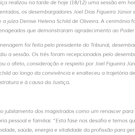
stiça realizou na tarde de hoje (18/12) uma sessão em
ntados, os desembargadores Joel Dias Figueira Júnior 
e a juíza Denise Helena Schild de Oliveira. A cerimônia 
nageados que demonstraram agradecimento ao Poder J
menagem foi feita pelo presidente do Tribunal, desemba
idiu a sessão. Os três foram recepcionados pelo desem
u o afeto, consideração e respeito por Joel Figueira Jún
child ao longo da convivência e enalteceu a trajetória 
tratura e à causa da Justiça.
 ao jubilamento dos magistrados como um renascer para 
ria pessoal e familiar. “Esta fase nos desafia e temos q
nidade, saúde, energia e vitalidade da profissão para ge