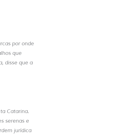
arcas por onde
alhos que
, disse que a
ta Catarina.
es serenas e
ordem jurídica