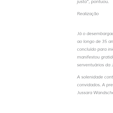
justa”, pontuou.
Realização
Já o desembargado
ao longo de 35 an
concluído para i
manifestou gratid
serventuários da J
A solenidade cont
convidados. A pre
Jussara Wandschee