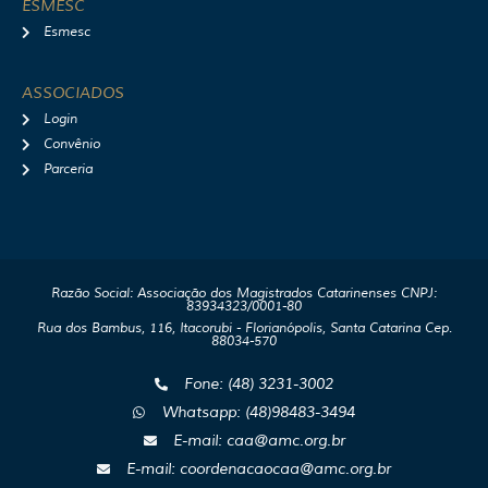
ESMESC
Esmesc
ASSOCIADOS
Login
Convênio
Parceria
Razão Social: Associação dos Magistrados Catarinenses CNPJ:
83934323/0001-80
Rua dos Bambus, 116, Itacorubi - Florianópolis, Santa Catarina Cep.
88034-570
Fone: (48) 3231-3002
Whatsapp: (48)98483-3494
E-mail: caa@amc.org.br
E-mail: coordenacaocaa@amc.org.br