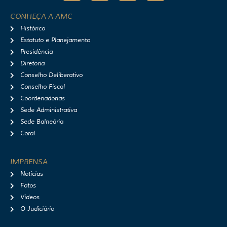
s
c
u
o
t
e
t
t
CONHEÇA A AMC
a
b
u
i
Histórico
g
o
b
f
r
o
e
y
Estatuto e Planejamento
a
k
Presidência
m
Diretoria
Conselho Deliberativo
Conselho Fiscal
Coordenadorias
Sede Administrativa
Sede Balneária
Coral
IMPRENSA
Notícias
Fotos
Vídeos
O Judiciário