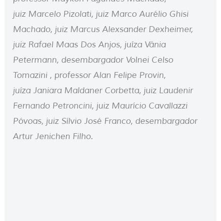
juiz
Marcelo Pizolati, juiz
Marco Aurélio Ghisi
Machado, juiz
Marcus Alexsander Dexheimer,
j
uiz Rafael Maas Dos Anjos, juíza
Vânia
Petermann, d
esembargador Volnei Celso
Tomazini , p
rofessor Alan Felipe Provin,
juíza
Janiara Maldaner Corbetta, j
uiz Laudenir
Fernando Petroncini, juiz
Maurício Cavallazzi
Póvoas, juiz
Sílvio José Franco, d
esembargador
Artur Jenichen Filho.