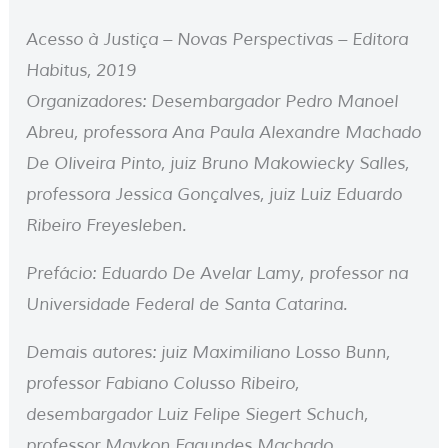
Acesso à Justiça – Novas Perspectivas – Editora
Habitus, 2019
Organizadores:
Desembargador Pedro Manoel
Abreu, p
rofessora Ana Paula Alexandre Machado
De Oliveira Pinto, juiz
Bruno Makowiecky Salles,
p
rofessora Jessica Gonçalves, j
uiz Luiz Eduardo
Ribeiro Freyesleben.
Prefácio:
Eduardo De Avelar Lamy, professor na
Universidade Federal de Santa Catarina.
Demais autores: j
uiz Maximiliano Losso Bunn,
p
rofessor Fabiano Colusso Ribeiro,
d
esembargador Luiz Felipe Siegert Schuch,
p
rofessor Maykon Fagundes Machado,