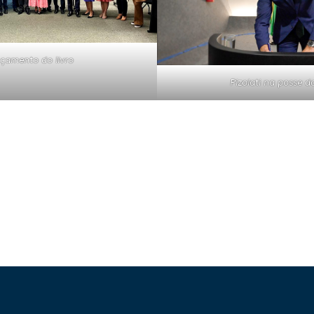
çamento do livro
Pizolati na posse 