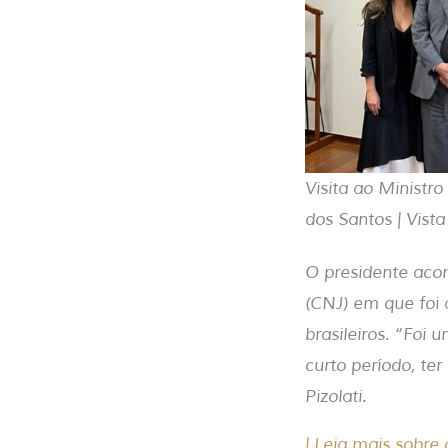
Visita ao Ministr
dos Santos | Vista
O presidente aco
(CNJ) em que foi
brasileiros. “Foi
curto período, te
Pizolati.
| Leia mais sobre