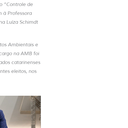
o “Controle de
m à Professora
Ana Luíza Schimdt
ntos Ambientais e
 cargo na AMB foi
ados catarinenses
tes eleitos, nos