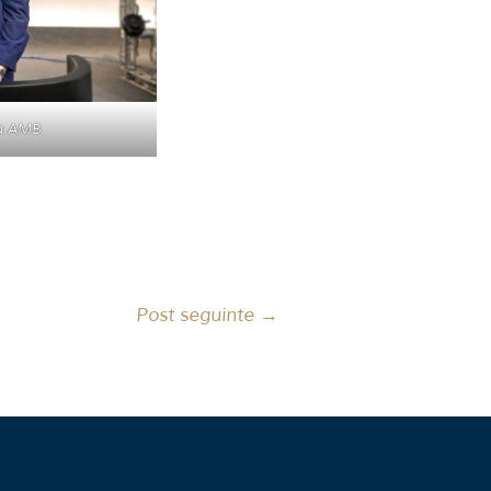
da AMB
Post seguinte
→