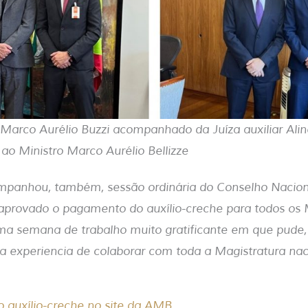
o Marco Aurélio Buzzi acompanhado da Juíza auxiliar Aline
 ao Ministro Marco Aurélio Bellizze
mpanhou, também, sessão ordinária do Conselho Naciona
 aprovado o pagamento do auxílio-creche para todos os
 uma semana de trabalho muito gratificante em que pud
r a experiencia de colaborar com toda a Magistratura nac
 o auxílio-creche no site da AMB.