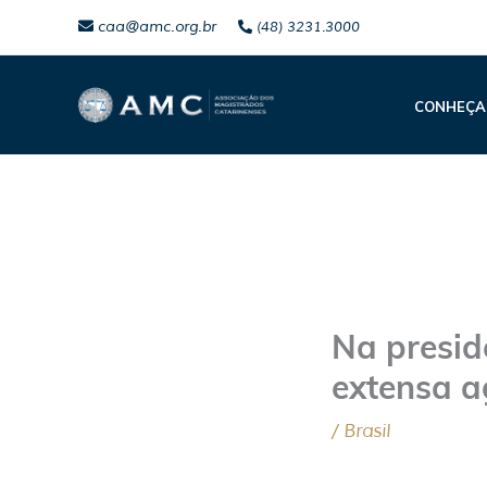
Ir
caa@amc.org.br
(48) 3231.3000
para
o
CONHEÇA
conteúdo
Na presid
extensa 
/
Brasil