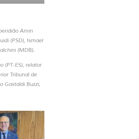
speridião Amin
uidi (PSD), Ismael
balchini (MDB).
 (PT-ES), relator
rior Tribunal de
o Gastaldi Buzzi,