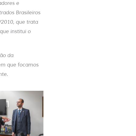
adores e
rados Brasileiros
/2010, que trata
ue institui o
ção da
 em que focamos
ente.