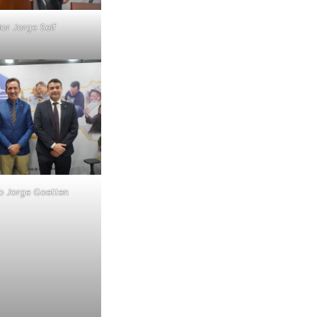
or Jorge Seif
 Jorge Goetten