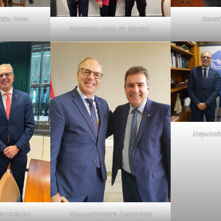
dião Amin
Senad
Senadora Ivete da Silveira
Deputado
la Reinehr
DeputadoValdir Cobalchini