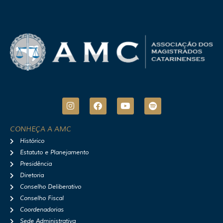
I
F
Y
S
n
a
o
p
s
c
u
o
t
e
t
t
CONHEÇA A AMC
a
b
u
i
Histórico
g
o
b
f
r
o
e
y
Estatuto e Planejamento
a
k
Presidência
m
Diretoria
Conselho Deliberativo
Conselho Fiscal
Coordenadorias
Sede Administrativa