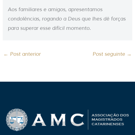
Aos familiares e amigos, apresentamos
condolências, rogando a Deus que lhes dê forças
para superar esse difícil momento.
←
Post anterior
Post seguinte
→