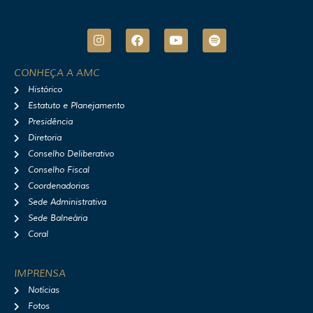
I
F
Y
S
n
a
o
p
s
c
u
o
t
e
t
t
CONHEÇA A AMC
a
b
u
i
Histórico
g
o
b
f
r
o
e
y
Estatuto e Planejamento
a
k
Presidência
m
Diretoria
Conselho Deliberativo
Conselho Fiscal
Coordenadorias
Sede Administrativa
Sede Balneária
Coral
IMPRENSA
Notícias
Fotos