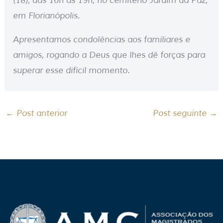
(18), das 16h às 19h, no cemitério Jardim da Paz,
em Florianópolis.
Apresentamos condolências aos familiares e
amigos, rogando a Deus que lhes dê forças para
superar esse difícil momento.
←
Post anterior
Post seguinte
→