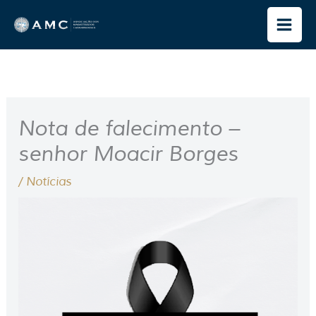
Ir
para
o
conteúdo
Nota de falecimento –
senhor Moacir Borges
/
Notícias