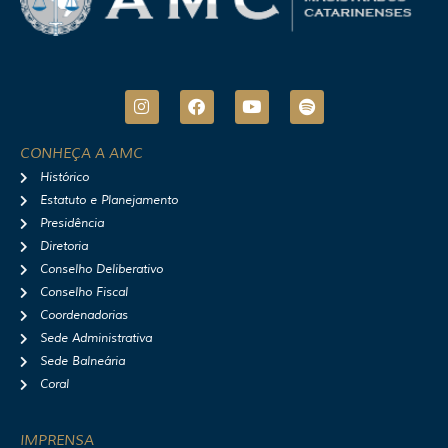
I
F
Y
S
n
a
o
p
s
c
u
o
t
e
t
t
CONHEÇA A AMC
a
b
u
i
Histórico
g
o
b
f
r
o
e
y
Estatuto e Planejamento
a
k
Presidência
m
Diretoria
Conselho Deliberativo
Conselho Fiscal
Coordenadorias
Sede Administrativa
Sede Balneária
Coral
IMPRENSA