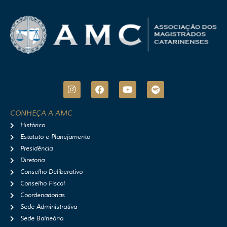
I
F
Y
S
n
a
o
p
s
c
u
o
t
e
t
t
CONHEÇA A AMC
a
b
u
i
Histórico
g
o
b
f
r
o
e
y
Estatuto e Planejamento
a
k
Presidência
m
Diretoria
Conselho Deliberativo
Conselho Fiscal
Coordenadorias
Sede Administrativa
Sede Balneária