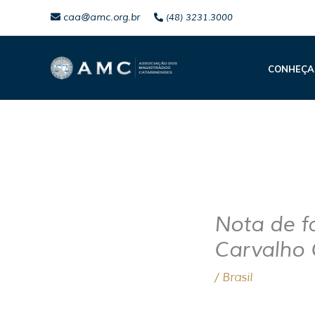
Ir
caa@amc.org.br
(48) 3231.3000
para
o
CONHEÇA
conteúdo
Nota de f
Carvalho 
/
Brasil