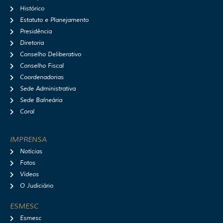
a
b
u
i
Histórico
g
o
b
f
r
o
e
y
Estatuto e Planejamento
a
k
Presidência
m
Diretoria
Conselho Deliberativo
Conselho Fiscal
Coordenadorias
Sede Administrativa
Sede Balneária
Coral
IMPRENSA
Notícias
Fotos
Vídeos
O Judiciário
ESMESC
Esmesc