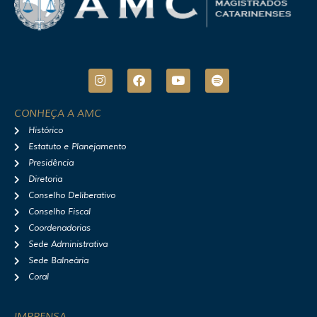
I
F
Y
S
n
a
o
p
s
c
u
o
t
e
t
t
CONHEÇA A AMC
a
b
u
i
Histórico
g
o
b
f
r
o
e
y
Estatuto e Planejamento
a
k
Presidência
m
Diretoria
Conselho Deliberativo
Conselho Fiscal
Coordenadorias
Sede Administrativa
Sede Balneária
Coral
IMPRENSA