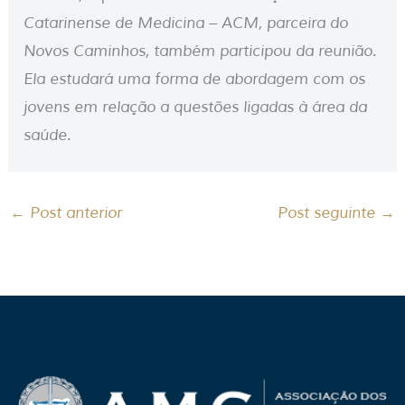
Catarinense de Medicina – ACM, parceira do
Novos Caminhos, também participou da reunião.
Ela estudará uma forma de abordagem com os
jovens em relação a questões ligadas à área da
saúde.
←
Post anterior
Post seguinte
→