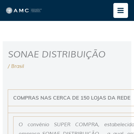
Ir
para
o
conteúdo
SONAE DISTRIBUIÇÃO
/
Brasil
COMPRAS NAS CERCA DE 150 LOJAS DA REDE
O convênio SUPER COMPRA, estabeleci
empresa SONAE DISTRIBUIÇÃO – a qual, ent