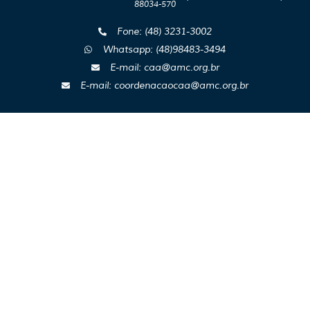
88034-570
Fone: (48) 3231-3002
Whatsapp: (48)98483-3494
E-mail: caa@amc.org.br
E-mail: coordenacaocaa@amc.org.br