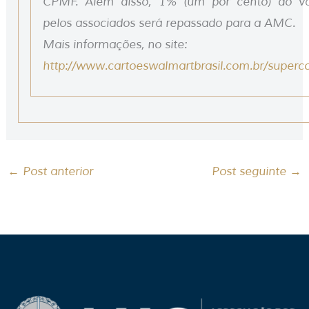
CPMF. Além disso, 1% (um por cento) do va
pelos associados será repassado para a AMC.
Mais informações, no site:
http://www.cartoeswalmartbrasil.com.br/superc
←
Post anterior
Post seguinte
→