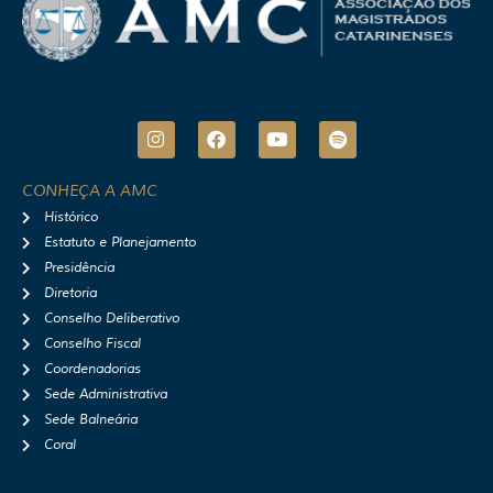
I
F
Y
S
n
a
o
p
s
c
u
o
t
e
t
t
CONHEÇA A AMC
a
b
u
i
Histórico
g
o
b
f
r
o
e
y
Estatuto e Planejamento
a
k
Presidência
m
Diretoria
Conselho Deliberativo
Conselho Fiscal
Coordenadorias
Sede Administrativa
Sede Balneária
Coral