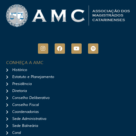
I
F
Y
S
n
a
o
p
s
c
u
o
t
e
t
t
CONHEÇA A AMC
a
b
u
i
Histórico
g
o
b
f
r
o
e
y
Estatuto e Planejamento
a
k
Presidência
m
Diretoria
Conselho Deliberativo
Conselho Fiscal
Coordenadorias
Sede Administrativa
Sede Balneária
Coral