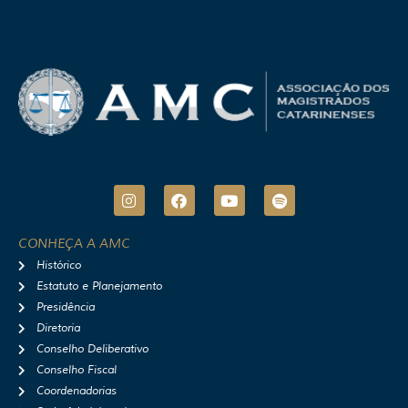
I
F
Y
S
n
a
o
p
s
c
u
o
t
e
t
t
CONHEÇA A AMC
a
b
u
i
Histórico
g
o
b
f
r
o
e
y
Estatuto e Planejamento
a
k
Presidência
m
Diretoria
Conselho Deliberativo
Conselho Fiscal
Coordenadorias