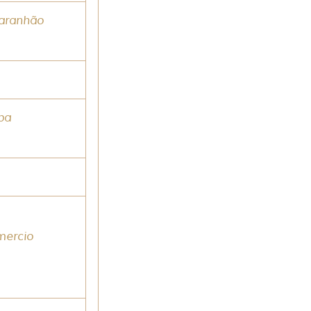
aranhão
íba
mercio