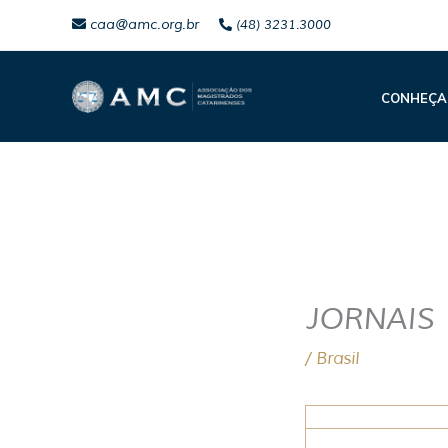
Ir
caa@amc.org.br
(48) 3231.3000
para
o
CONHEÇA
conteúdo
JORNAIS
/
Brasil