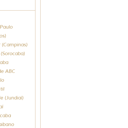
 Paulo
os)
r (Campinas)
 (Sorocaba)
caba
nde ABC
lo
il
e (Jundiaí)
aí
icaba
raibano