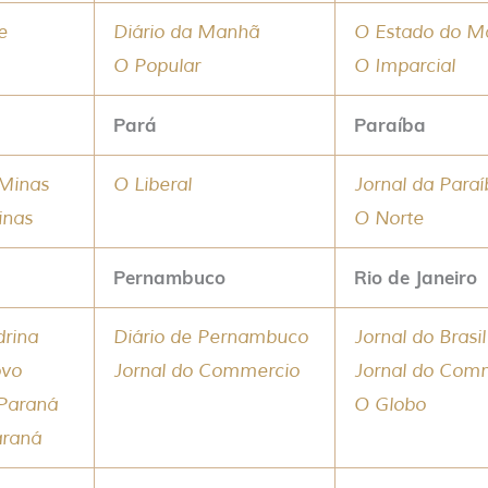
e
Diário da Manhã
O Estado do M
O Popular
O Imparcial
Pará
Paraíba
 Minas
O Liberal
Jornal da Para
inas
O Norte
Pernambuco
Rio de Janeiro
drina
Diário de Pernambuco
Jornal do Brasil
ovo
Jornal do Commercio
Jornal do Com
 Paraná
O Globo
araná