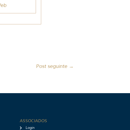
Web
Post seguinte
→
ASSOCIADOS
Login