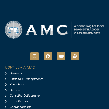
I
F
Y
S
n
a
o
p
s
c
u
o
t
e
t
t
CONHEÇA A AMC
a
b
u
i
Histórico
g
o
b
f
r
o
e
y
Estatuto e Planejamento
a
k
Presidência
m
Diretoria
Conselho Deliberativo
Conselho Fiscal
Coordenadorias