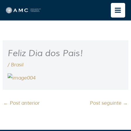
Ir
para
o
conteúdo
Feliz Dia dos Pais!
/
Brasil
←
Post anterior
Post seguinte
→