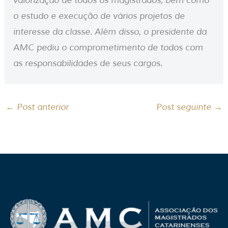
valorização de todos os magistrados, bem como
o estudo e execução de vários projetos de
interesse da classe. Além disso, o presidente da
AMC pediu o comprometimento de todos com
as responsabilidades de seus cargos.
←
Post anterior
Post seguinte
→