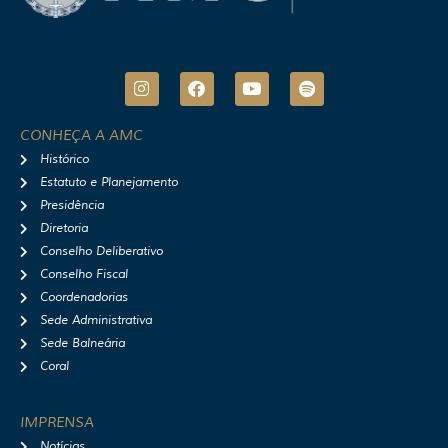
I
F
Y
S
n
a
o
p
s
c
u
o
t
e
t
t
CONHEÇA A AMC
a
b
u
i
Histórico
g
o
b
f
r
o
e
y
Estatuto e Planejamento
a
k
Presidência
m
Diretoria
Conselho Deliberativo
Conselho Fiscal
Coordenadorias
Sede Administrativa
Sede Balneária
Coral
IMPRENSA
Notícias