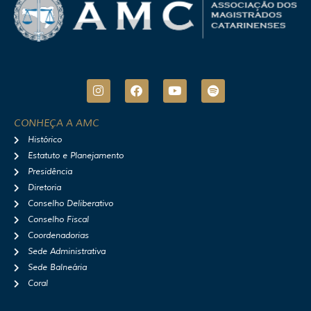
I
F
Y
S
n
a
o
p
s
c
u
o
t
e
t
t
CONHEÇA A AMC
a
b
u
i
Histórico
g
o
b
f
r
o
e
y
Estatuto e Planejamento
a
k
Presidência
m
Diretoria
Conselho Deliberativo
Conselho Fiscal
Coordenadorias
Sede Administrativa
Sede Balneária
Coral