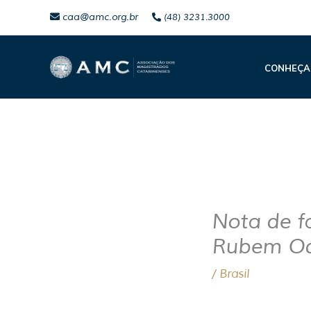
Ir
caa@amc.org.br
(48) 3231.3000
para
o
CONHEÇA
conteúdo
Nota de f
Rubem Od
/
Brasil