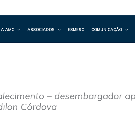
 A AMC
ASSOCIADOS
ESMESC
COMUNICAÇÃO
alecimento – desembargador a
ilon Córdova