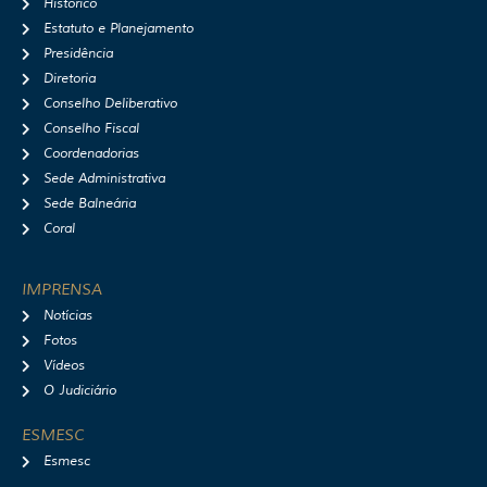
Histórico
g
o
b
f
r
o
e
y
Estatuto e Planejamento
a
k
Presidência
m
Diretoria
Conselho Deliberativo
Conselho Fiscal
Coordenadorias
Sede Administrativa
Sede Balneária
Coral
IMPRENSA
Notícias
Fotos
Vídeos
O Judiciário
ESMESC
Esmesc