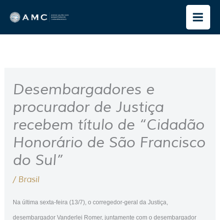
Ir
para
o
conteúdo
Desembargadores e
procurador de Justiça
recebem título de “Cidadão
Honorário de São Francisco
do Sul”
/
Brasil
Na última sexta-feira (13/7), o corregedor-geral da Justiça,
desembargador Vanderlei Romer, juntamente com o desembargador