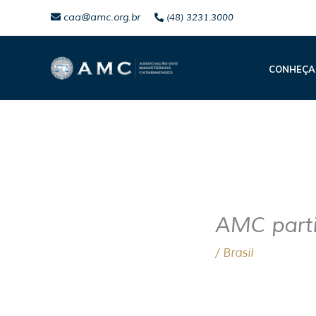
Ir
caa@amc.org.br
(48) 3231.3000
para
o
CONHEÇA
conteúdo
AMC parti
/
Brasil