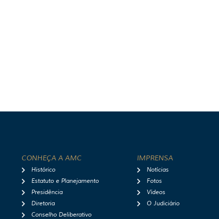
CONHEÇA A AMC
IMPRENSA
Histórico
Notícias
Estatuto e Planejamento
Fotos
Presidência
Vídeos
Diretoria
O Judiciário
Conselho Deliberativo