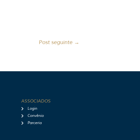
Post seguinte
→
ASSOCIADOS
Login
Convênio
Parceria