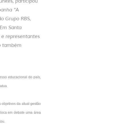
unkes, participou
panha “A
do Grupo RBS,
. Em Santa
 e representantes
ão também
esso educacional do país,
atua.
 objetivos da atual gestão
coloca em debate uma área
tou.