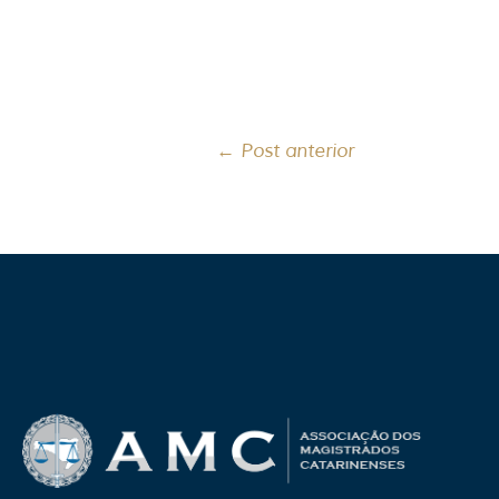
←
Post anterior