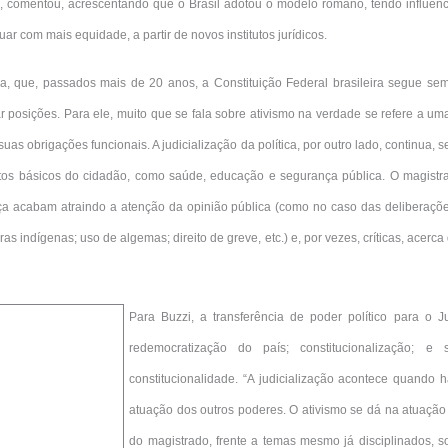
, comentou, acrescentando que o Brasil adotou o modelo romano, tendo influênci
uar com mais equidade, a partir de novos institutos jurídicos.
da, que, passados mais de 20 anos, a Constituição Federal brasileira segue sem
ar posições. Para ele, muito que se fala sobre ativismo na verdade se refere a uma
uas obrigações funcionais. A judicialização da política, por outro lado, continua, s
eitos básicos do cidadão, como saúde, educação e segurança pública. O magist
ça acabam atraindo a atenção da opinião pública (como no caso das deliberaçõe
as indígenas; uso de algemas; direito de greve, etc.) e, por vezes, críticas, acerca
Para Buzzi, a transferência de poder político para o Ju
redemocratização do país; constitucionalização; e
constitucionalidade. “A judicialização acontece quando 
atuação dos outros poderes. O ativismo se dá na atuação 
do magistrado, frente a temas mesmo já disciplinados, s