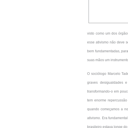
visto como um dos órgão
esse ativismo não deve se
bem fundamentadas, para 
suas mãos um instrumento 
O sociólogo Marcelo Tad
graves desigualdades e 
transformando-o em pouco 
tem enorme repercussão p
quando começamos a nos a
ativismo. Era fundamental
brasileiro estava longe do