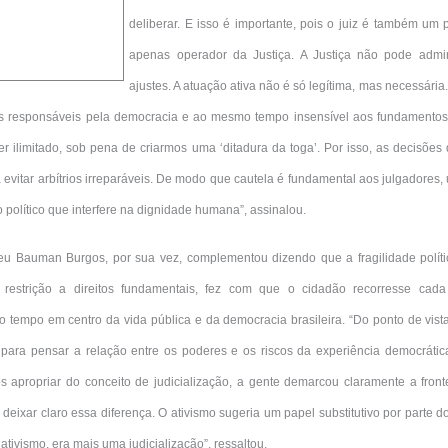
deliberar. E isso é importante, pois o juiz é também um
apenas operador da Justiça. A Justiça não pode admin
ajustes. A atuação ativa não é só legítima, mas necessária
s responsáveis pela democracia e ao mesmo tempo insensível aos fundamentos d
r ilimitado, sob pena de criarmos uma ‘ditadura da toga’. Por isso, as decisões
evitar arbítrios irreparáveis. De modo que cautela é fundamental aos julgadore
político que interfere na dignidade humana”, assinalou.
eu Bauman Burgos, por sua vez, complementou dizendo que a fragilidade políti
restrição a direitos fundamentais, fez com que o cidadão recorresse cada
tempo em centro da vida pública e da democracia brasileira. “Do ponto de vista
ara pensar a relação entre os poderes e os riscos da experiência democrática
propriar do conceito de judicialização, a gente demarcou claramente a frontei
 deixar claro essa diferença. O ativismo sugeria um papel substitutivo por parte d
 ativismo, era mais uma judicialização”, ressaltou.