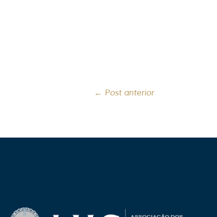
←
Post anterior