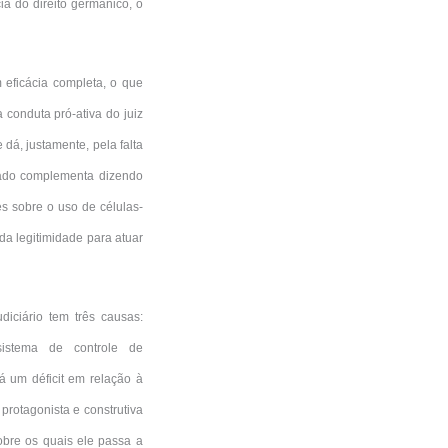
a do direito germânico, o
 eficácia completa, o que
 conduta pró-ativa do juiz
e dá, justamente, pela falta
rado complementa dizendo
s sobre o uso de células-
 da legitimidade para atuar
diciário tem três causas:
 sistema de controle de
há um déficit em relação à
protagonista e construtiva
obre os quais ele passa a