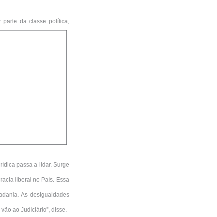
r parte da class
e
política,
ídica passa a lidar. Surge
racia liberal no País. Essa
dadania. As desigualdades
vão ao Judiciário”, disse.