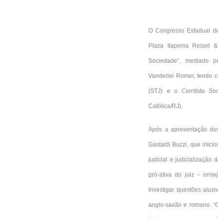
O Congresso Estadual de
Plaza Itapema Resort 
Sociedade”, mediado p
Vanderlei Romer, tendo c
(STJ) e o Cientista So
Católica/RJ).
Após a apresentação dos
Gastaldi Buzzi, que inic
judicial e judicialização 
pró-ativa do juiz – ense
investigar questões alus
anglo-saxão e romano. “