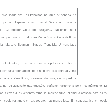
 Magistrado abriu os trabalhos, na tarde de sábado, no
& Spa, em Itapema,
com o painel “Ativismo Judicial e
elo Corregedor Geral de Justiça/SC, Desembargador
omo palestrantes o Ministro Marco Aurélio Gastaldi Buzzi
cial Marcelo Baumann Burgos (Pontifícia Universidade
 palestrantes, o mediador passou a palavra ao ministro
iou com uma abordagem sobre as diferenças entre ativismo
da política. Para Buzzi, o ativismo da Justiça – ou postura
ja na judicialização das questões políticas, justamente pela negligência do 
ivas a estas duas vertentes torna-se imprescindível chamar a atenção para os mo
O modelo romano é o mais seguro, mas menos justo. Em contrapartida, o modelo