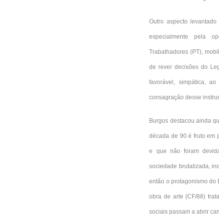
Outro aspecto levantado 
especialmente pela opo
Trabalhadores (PT), mobi
de rever decisões do Leg
favorável, simpática, a
consagração desse instrum
Burgos destacou ainda que
década de 90 é fruto em 
e que não foram devid
sociedade brutalizada, in
então o protagonismo do Di
obra de arte (CF/88) tra
sociais passam a abrir cam