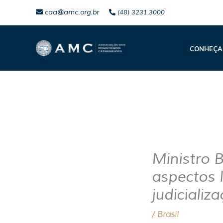
Ir
caa@amc.org.br
(48) 3231.3000
para
o
CONHEÇA
conteúdo
Ministro 
aspectos l
judicializ
/
Brasil