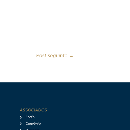
Post seguinte
→
ASSOCIADOS
Login
Convênio