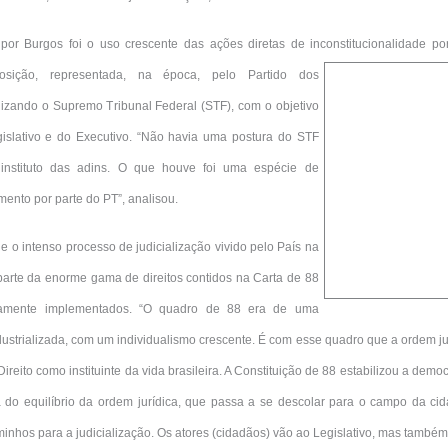
por Burgos foi o uso crescente das ações diretas de inconstitucionalidade po
sição,
representada, na época, pelo Partido dos
lizando o Supremo Tribunal Federal (STF), com o objetivo
islativo e do Executivo. “Não havia uma postura do STF
o instituto das adins. O que houve foi uma espécie de
ento por parte do PT”, analisou.
 o intenso processo de judicialização vivido pelo País na
parte da enorme gama de direitos contidos na Carta de 88
amente implementados. “O quadro de 88 era de uma
dustrializada, com um individualismo crescente. É com esse quadro que a ordem jur
reito como instituinte da vida brasileira. A Constituição de 88 estabilizou a democ
ta do equilíbrio da ordem jurídica, que passa a se descolar para o campo da ci
inhos para a judicialização. Os atores (cidadãos) vão ao Legislativo, mas também 