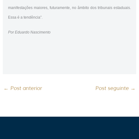
manifestações maiores, futuramente, no âmbito dos tribunais estaduais.
Essa é a tendência”.
Por Eduardo Nascimento
←
Post anterior
Post seguinte
→