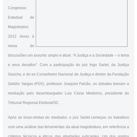
Congresso
Estadual de
Magistrados
2012 levou à
mesa de
discussões um assunto amplo e atual: “A Justiça e a Sociedade – o tema
e seus desafios”. Com a participação do juiz Ingo Sarlet, da Justiça
Gaúcha, e do ex-Conselheiro Nacional de Justiça e diretor da Fundação
Getúlio Vargas (FGV), professor Joaquim Falcão, os debates tiveram a
mediação pelo desembargador Luiz Cézar Medeiros, presidente do
Tribunal Regional Eleitoral/SC.
Após as boas-vindas do mediador, o juiz Sarlet começou os trabalhos
com uma análise das ferramentas da atual magistratura, em referência a
critérios técnicos e éticos das atividades judicantes. Um dos pontos