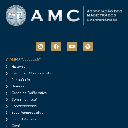
I
F
Y
S
n
a
o
p
s
c
u
o
t
e
t
t
CONHEÇA A AMC
a
b
u
i
Histórico
g
o
b
f
r
o
e
y
Estatuto e Planejamento
a
k
Presidência
m
Diretoria
Conselho Deliberativo
Conselho Fiscal
Coordenadorias
Sede Administrativa
Sede Balneária
Coral