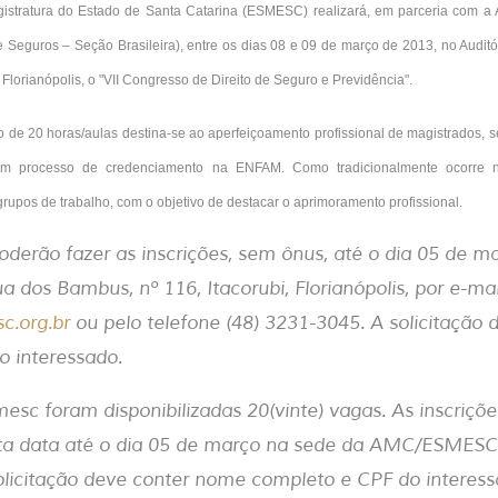
gistratura do Estado de Santa Catarina (ESMESC) realizará, em parceria com a
de Seguros – Seção Brasileira), entre os dias 08 e 09 de março de 2013, no Audit
orianópolis, o "VII Congresso de Direito de Seguro e Previdência".
de 20 horas/aulas destina-se ao aperfeiçoamento profissional de magistrados, s
 em processo de credenciamento na ENFAM. Como tradicionalmente ocorre 
rupos de trabalho, com o objetivo de destacar o aprimoramento profissional.
derão fazer as inscrições, sem ônus, até o dia 05 de m
os Bambus, nº 116, Itacorubi, Florianópolis, por e-mai
c.org.br
ou pelo telefone (48) 3231-3045. A solicitação
o interessado.
esc foram disponibilizadas 20(vinte) vagas. As inscriçõ
esta data até o dia 05 de março na sede da AMC/ESMESC,
solicitação deve conter nome completo e CPF do interes