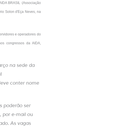
 AIDA BRASIL (Associação
ório Solon d'Eça Neves, na
ervidores e operadores do
nos congressos da AIDA,
arço na sede da
l
 deve conter nome
es poderão ser
 por e-mail ou
sado. As vagas