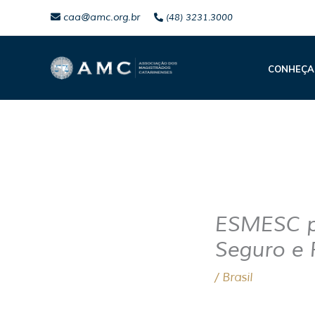
Ir
caa@amc.org.br
(48) 3231.3000
para
o
CONHEÇA
conteúdo
ESMESC pr
Seguro e 
/
Brasil