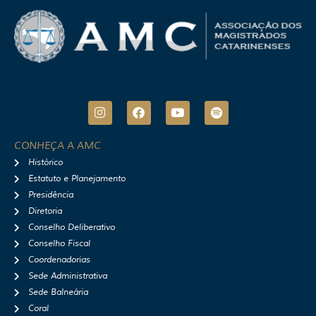
I
F
Y
S
n
a
o
p
s
c
u
o
t
e
t
t
CONHEÇA A AMC
a
b
u
i
Histórico
g
o
b
f
r
o
e
y
Estatuto e Planejamento
a
k
Presidência
m
Diretoria
Conselho Deliberativo
Conselho Fiscal
Coordenadorias
Sede Administrativa
Sede Balneária
Coral