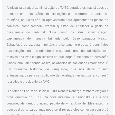
A iniciativa da atual administração do TJ/SC agradou os magistrados de
primeiro grau. Nas várias manifestações que ocorreram durantes as
reuniões, os juízes não só aproveitaram para apresentar os pleitos da
comarca, como também fizeram questão de enaltecer o gesto da
presidência do Tribunal. “Este gesto da atual administração,
capitaneada de maneira brilhante pelo Desembargador Nelson
Schaefer, é de extrema importância e certamente produzirá bons frutos
nas relações entre o primeiro e o segundo grau de jurisdição, com
reflexos positivos e significativos no que tange à melhoria da prestação
jurisdicional, atendendo, assim, os anseios da sociedade catarinense. É
um momento histórico, de vanguarda, que nos deixa m uito
entusiasmados pela sensibilidade demonstrada nestes dois encontros”,
ressaltou o presidente da AMC.
O diretor do Fórum de Joinville, Juiz Renato Roberge, também elogiou a
nova diretoria do TJ/SC. “A nova diretoria já demonstra a sua boa
vontade, atendendo o nosso pedido de vir a Joinville. Eles estão há
poucos dias no cargo, mas pode-se dizer que eles começam com o pé