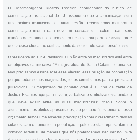
O Desembargador Ricardo Roesler, coordenador do núcleo de
comunicação institucional do TJ, assegurou que a comunicação será
uma política institucional da atual gestão. “Pretendemos melhorar a
comunicação interna para nove mil pessoas e a externa para seis
milhões de catarinenses. Temos um rico material para ser divulgado e
que precisa chegar ao conhecimento da sociedade catarinense”, disse.
O presidente do TJ/SC destacou a união entre os magistrados está entre
os objetivos da iniciativa. “A magistratura de Santa Catarina é uma só.
Nós precisamos estabelecer esse vínculo, essa relação de cooperação
porque todos somos magistrados, todos contribuimos para a prestação
jurisdicional. O magistrado de primeiro grau é a linha de frente da
Justiça. Estamos aqui para revelar, verbalizar e simbolizar essa unidade
que deve existir entre as duas magistraturas”, frisou. Sobre o
atendimento aos pleitos apresentados, ele pontuou: “nós temos o nosso
orçamento, temos uma especial preocupação com o crescimento dessas
cidades, com o aumento da população e pelo que elas representam no
contexto estadual, de maneira que nós pretendemos aten der no limite
das nossas possibilidades as reivindicações dos nossos magistrados”.