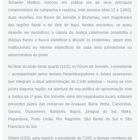
Schaefer Martins, colocou em prática um de seus principais
compromissos de campanha e realizou, esta semana (dias 12 e 13/02),
duas reuniões, nos fóruns de Joinville e Blumenau, com magistrados
das regiões Norte e do Vale do Itajaí. Nestes encontros, os quais
deverão ser periódicos, a cúpula da Justiça catarinense possibilita o
diálogo franco e busca identificar e discutir os problemas, sejam eles
institucionais ou mesmo específicos de cada área jurisdicional ou
administrativa do poder.
No final da tarde desta quarta (12/2), no Fórum de Joinville, o presidente
– acompanhado pelos demais Desembargadores e Juízes assessores
que integram a atual administração da Corte estadual – reuniu-se com
juízes daquela região, na abertura de sua política de aproximação com
a Justiça de 1º grau. Em Joinville, além dos magistrados locais, estavam
presentes juízes das comarcas de Araquari, Barra Velha, Canoinhas,
Garuva, Guaramirim, Itaiópolis, Itapoá, Jaraguá do Sul, Mafra,
Papanduva, Porto União, Rio Negrinho, São Bento do Sul e São
Francisco do Sul.
Ontem (13/2), pela manhã, o presidente do TJ/SC e demais membros da