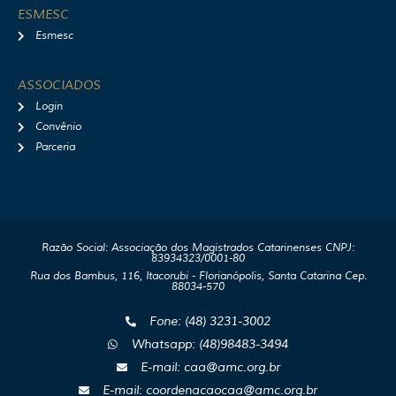
ESMESC
Esmesc
ASSOCIADOS
Login
Convênio
Parceria
Razão Social: Associação dos Magistrados Catarinenses CNPJ:
83934323/0001-80
Rua dos Bambus, 116, Itacorubi - Florianópolis, Santa Catarina Cep.
88034-570
Fone: (48) 3231-3002
Whatsapp: (48)98483-3494
E-mail: caa@amc.org.br
E-mail: coordenacaocaa@amc.org.br