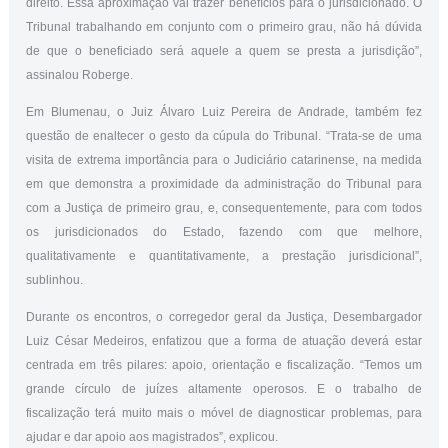
direito. Essa aproximação vai trazer benefícios para o jurisdicionado. O
Tribunal trabalhando em conjunto com o primeiro grau, não há dúvida
de que o beneficiado será aquele a quem se presta a jurisdição”,
assinalou Roberge.
Em Blumenau, o Juiz Álvaro Luiz Pereira de Andrade, também fez
questão de enaltecer o gesto da cúpula do Tribunal. “Trata-se de uma
visita de extrema importância para o Judiciário catarinense, na medida
em que demonstra a proximidade da administração do Tribunal para
com a Justiça de primeiro grau, e, consequentemente, para com todos
os jurisdicionados do Estado, fazendo com que melhore,
qualitativamente e quantitativamente, a prestação jurisdicional”,
sublinhou.
Durante os encontros, o corregedor geral da Justiça, Desembargador
Luiz César Medeiros, enfatizou que a forma de atuação deverá estar
centrada em três pilares: apoio, orientação e fiscalização. “Temos um
grande círculo de juízes altamente operosos. E o trabalho de
fiscalização terá muito mais o móvel de diagnosticar problemas, para
ajudar e dar apoio aos magistrados”, explicou.