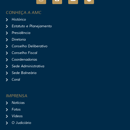
n
a
o
p
s
c
u
o
t
e
t
t
CONHEÇA A AMC
a
b
u
i
Histórico
g
o
b
f
r
o
e
y
Estatuto e Planejamento
a
k
Presidência
m
Diretoria
Conselho Deliberativo
Conselho Fiscal
Coordenadorias
Sede Administrativa
Sede Balneária
Coral
IMPRENSA
Notícias
Fotos
Vídeos
O Judiciário