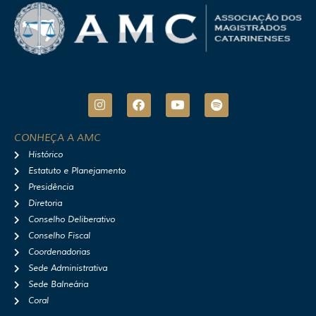
I
F
Y
S
n
a
o
p
s
c
u
o
t
e
t
t
CONHEÇA A AMC
a
b
u
i
Histórico
g
o
b
f
r
o
e
y
Estatuto e Planejamento
a
k
Presidência
m
Diretoria
Conselho Deliberativo
Conselho Fiscal
Coordenadorias
Sede Administrativa
Sede Balneária
Coral