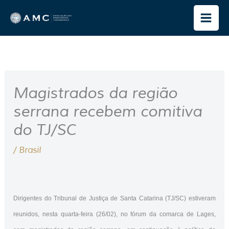
Ir
para
o
conteúdo
Magistrados da região
serrana recebem comitiva
do TJ/SC
/
Brasil
Dirigentes do Tribunal de Justiça de Santa Catarina (TJ/SC) estiveram
reunidos, nesta quarta-feira (26/02), no fórum da comarca de Lages,