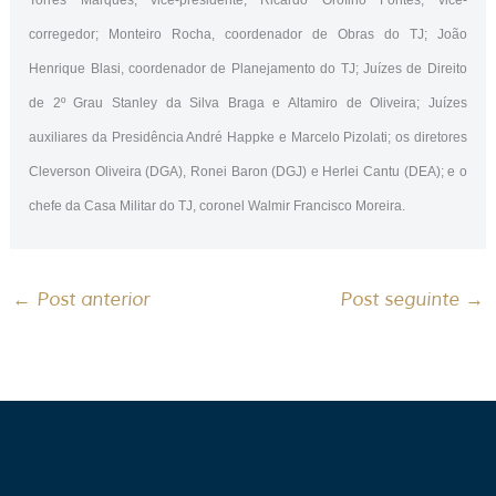
corregedor; Monteiro Rocha, coordenador de Obras do TJ; João
Henrique Blasi, coordenador de Planejamento do TJ; Juízes de Direito
de 2º Grau Stanley da Silva Braga e Altamiro de Oliveira; Juízes
auxiliares da Presidência André Happke e Marcelo Pizolati; os diretores
Cleverson Oliveira (DGA), Ronei Baron (DGJ) e Herlei Cantu (DEA); e o
chefe da Casa Militar do TJ, coronel Walmir Francisco Moreira.
←
Post anterior
Post seguinte
→