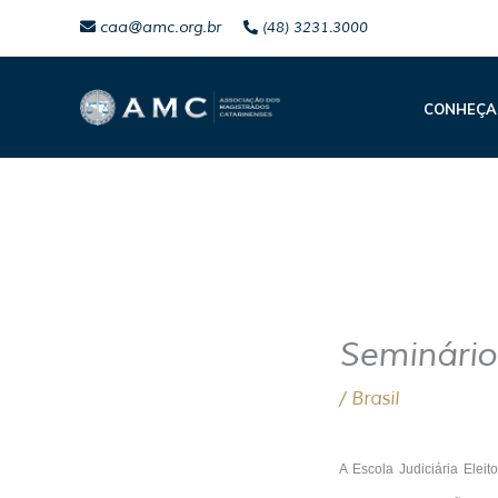
Ir
caa@amc.org.br
(48) 3231.3000
para
o
CONHEÇA
conteúdo
Seminário 
/
Brasil
A Escola Judiciária Elei