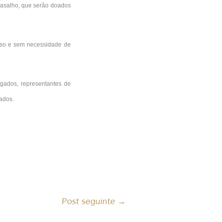
agasalho, que serão doados
sso e sem necessidade de
ogados, representantes de
sados.
Post seguinte
→