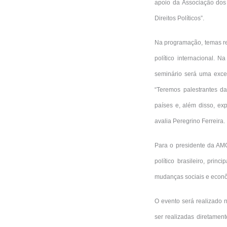
apoio da Associação dos 
Direitos Políticos”.
Na programação, temas rel
político internacional. 
seminário será uma excel
“Teremos palestrantes da
países e, além disso, exp
avalia Peregrino Ferreira.
Para o presidente da AMC
político brasileiro, prin
mudanças sociais e econôm
O evento será realizado n
ser realizadas diretament