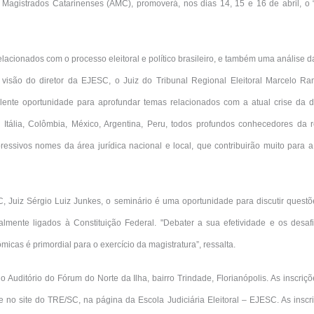
Magistrados Catarinenses (AMC), promoverá, nos dias 14, 15 e 16 de abril, o 
acionados com o processo eleitoral e político brasileiro, e também uma análise d
Na visão do diretor da EJESC, o Juiz do Tribunal Regional Eleitoral Marcelo Ra
ente oportunidade para aprofundar temas relacionados com a atual crise da d
 Itália, Colômbia, México, Argentina, Peru, todos profundos conhecedores da r
ressivos nomes da área jurídica nacional e local, que contribuirão muito para 
, Juiz Sérgio Luiz Junkes, o seminário é uma oportunidade para discutir questõ
cipalmente ligados à Constituição Federal. "Debater a sua efetividade e os desa
icas é primordial para o exercício da magistratura”, ressalta.
o Auditório do Fórum do Norte da Ilha, bairro Trindade, Florianópolis. As inscri
e no site do TRE/SC, na página da Escola Judiciária Eleitoral – EJESC. As inscr