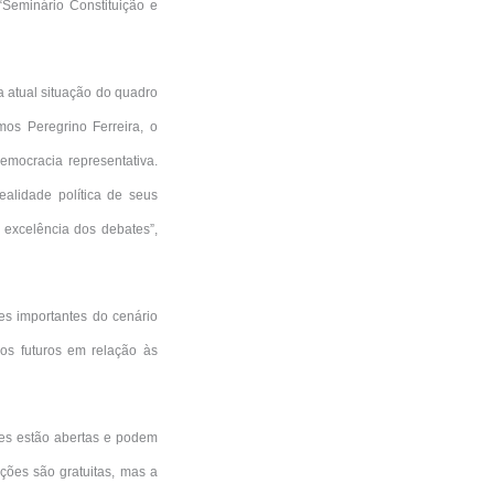
“Seminário Constituição e
a atual situação do quadro
mos Peregrino Ferreira, o
emocracia representativa.
ealidade política de seus
a excelência dos debates”,
es importantes do cenário
fios futuros em relação às
ções estão abertas e podem
ições são gratuitas, mas a