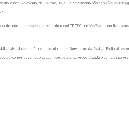
no dia e local do evento, de um livro, um quilo de alimento não perecível ou um 
is.
ão de todo o seminário por meio do canal TRESC, no YouTube, com livre ace
lico alvo Juízes e Promotores eleitorais, Servidores da Justiça Eleitoral, Adv
isadores, corpos docentes e acadêmicos, imprensa especializada e demais interes