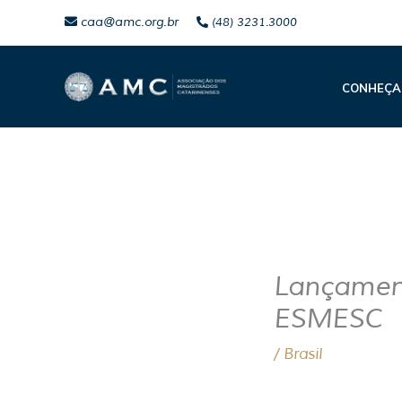
Ir
caa@amc.org.br
(48) 3231.3000
para
o
CONHEÇA
conteúdo
Lançament
ESMESC
/
Brasil