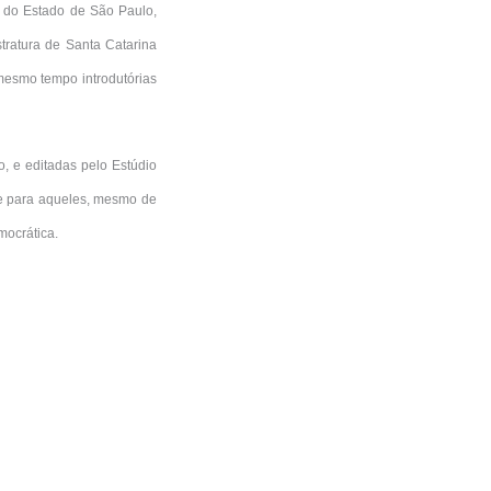
 do Estado de São Paulo,
stratura de Santa Catarina
mesmo tempo introdutórias
, e editadas pelo Estúdio
s e para aqueles, mesmo de
mocrática.