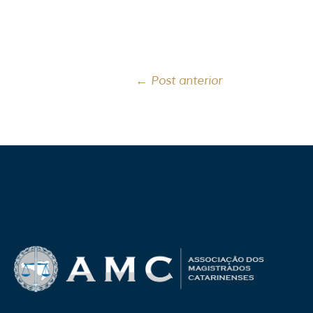
←
Post anterior