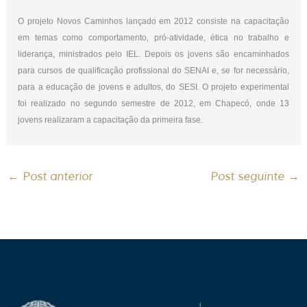
O projeto Novos Caminhos lançado em 2012 consiste na capacitação
em temas como comportamento, pró-atividade, ética no trabalho e
liderança, ministrados pelo IEL. Depois os jovens são encaminhados
para cursos de qualificação profissional do SENAI e, se for necessário,
para a educação de jovens e adultos, do SESI. O projeto experimental
foi realizado no segundo semestre de 2012, em Chapecó, onde 13
jovens realizaram a capacitação da primeira fase.
←
Post anterior
Post seguinte
→