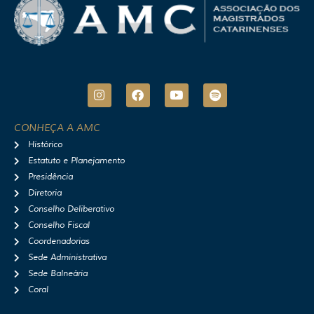
I
F
Y
S
n
a
o
p
s
c
u
o
t
e
t
t
CONHEÇA A AMC
a
b
u
i
Histórico
g
o
b
f
r
o
e
y
Estatuto e Planejamento
a
k
Presidência
m
Diretoria
Conselho Deliberativo
Conselho Fiscal
Coordenadorias
Sede Administrativa
Sede Balneária
Coral