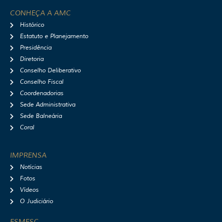
s
c
u
o
t
e
t
t
CONHEÇA A AMC
a
b
u
i
Histórico
g
o
b
f
r
o
e
y
Estatuto e Planejamento
a
k
Presidência
m
Diretoria
Conselho Deliberativo
Conselho Fiscal
Coordenadorias
Sede Administrativa
Sede Balneária
Coral
IMPRENSA
Notícias
Fotos
Vídeos
O Judiciário
ESMESC