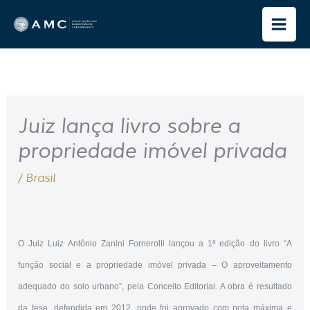
Ir
para
o
conteúdo
Juiz lança livro sobre a
propriedade imóvel privada
/
Brasil
O Juiz Luiz Antônio Zanini Fornerolli lançou a 1ª edição do livro “A
função social e a propriedade imóvel privada – O aproveitamento
adequado do solo urbano”, pela Conceito Editorial. A obra é resultado
da tese, defendida em 2012, onde foi aprovado com nota máxima e