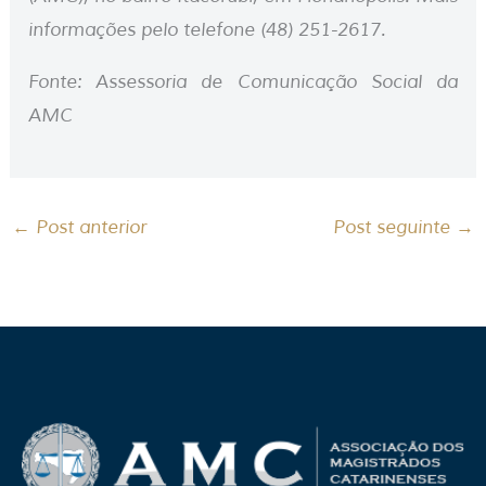
informações pelo telefone (48) 251-2617.
Fonte: Assessoria de Comunicação Social da
AMC
←
Post anterior
Post seguinte
→