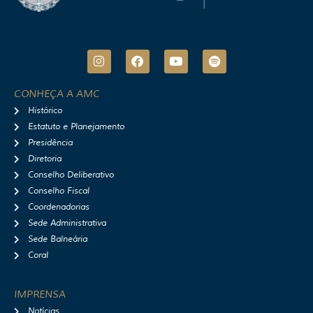
I
F
Y
S
n
a
o
p
s
c
u
o
t
e
t
t
CONHEÇA A AMC
a
b
u
i
Histórico
g
o
b
f
r
o
e
y
Estatuto e Planejamento
a
k
Presidência
m
Diretoria
Conselho Deliberativo
Conselho Fiscal
Coordenadorias
Sede Administrativa
Sede Balneária
Coral
IMPRENSA
Notícias