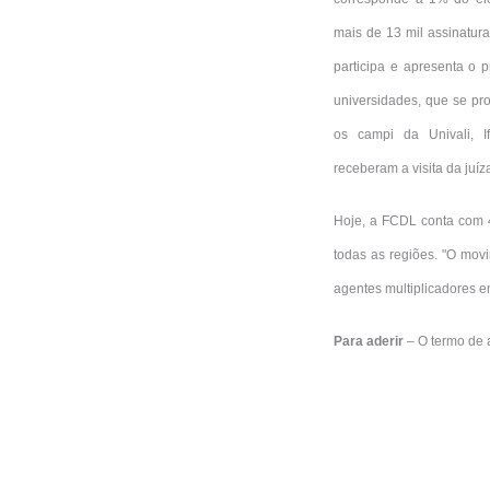
mais de 13 mil assinatur
participa e apresenta o p
universidades, que se pro
os campi da Univali, I
receberam a visita da juí
Hoje, a FCDL conta com 4
todas as regiões. "O movi
agentes multiplicadores em
Para aderir
– O termo de a