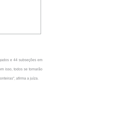
vogados e 44 subseções em
om isso, todos se tornarão
nteiras", afirma a juíza.