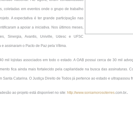
as, coletadas em eventos onde o grupo de trabalho
rojeto. A expectativa é ter grande participação nas
ntificaram a apoiar a iniciativa. Nos últimos meses,
fes, Sinergia, Avantis, Univille, Udesc e UFSC
za e assinaram o Pacto de Paz pela Vítima.
0 mil lojistas associados em todo o estado. A OAB possui cerca de 30 mil ad
mento fica ainda mais fortalecido pela capilaridade na busca das assinaturas. C
 Santa Catarina. O Justiça Direito de Todos já pertence ao estado e ultrapassou fro
.
desão ao projeto está disponível no site:
http://www.soniamorosoterres
.
com.br