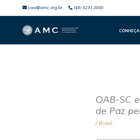
Ir
caa@amc.org.br
(48) 3231.3000
para
o
CONHEÇA
conteúdo
OAB-SC e 
de Paz pe
/
Brasil