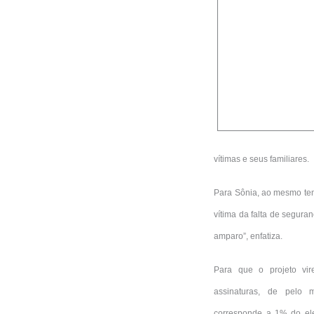
vítimas e seus familiares.
Para Sônia, ao mesmo tem
vítima da falta de segura
amparo”, enfatiza.
Para que o projeto vir
assinaturas, de pelo
corresponde a 1% do elei