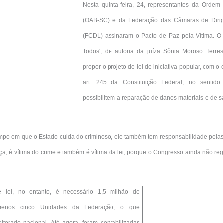
Nesta quinta-feira, 24, representantes da Ordem
(OAB-SC) e da Federação das Câmaras de Dirige
(FCDL) assinaram o Pacto de Paz pela Vítima. O pr
Todos', de autoria da juíza Sônia Moroso Terres
propor o projeto de lei de iniciativa popular, com o
art. 245 da Constituição Federal, no sentido
possibilitem a reparação de danos materiais e de s
po em que o Estado cuida do criminoso, ele também tem responsabilidade pelas 
nça, é vítima do crime e também é vítima da lei, porque o Congresso ainda não re
e lei, no entanto, é necessário 1,5 milhão de
 menos cinco Unidades da Federação, o que
torado nacional. Até agora, foram contabilizadas