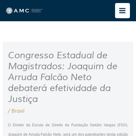
Ir
para
o
conteúdo
Congresso Estadual de
Magistrados: Joaquim de
Arruda Falcão Neto
debaterá efetividade da
Justiça
/
Brasil
O Diretor da Escola de Direito da Fundação Getúlio Vargas (FGV),
Joaquim de Arruda Falcão Neto, será um dos palestrantes desta edição