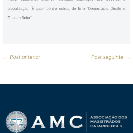
globalização. É autor, dentre outros, do livro “Democracia, Direito e
Terceiro Setor”.
←
Post anterior
Post seguinte
→