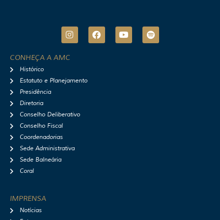
I
F
Y
S
n
a
o
p
s
c
u
o
t
e
t
t
CONHEÇA A AMC
a
b
u
i
Histórico
g
o
b
f
r
o
e
y
Estatuto e Planejamento
a
k
Presidência
m
Diretoria
Conselho Deliberativo
Conselho Fiscal
Coordenadorias
Sede Administrativa
Sede Balneária
Coral
IMPRENSA
Notícias