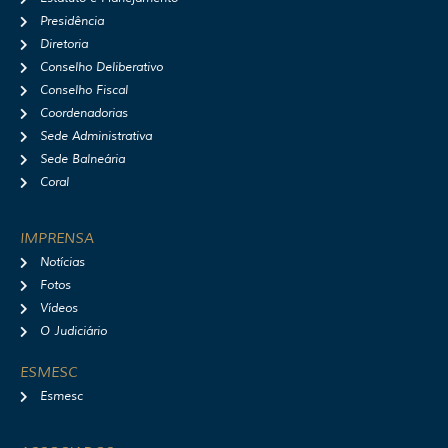
a
k
Presidência
m
Diretoria
Conselho Deliberativo
Conselho Fiscal
Coordenadorias
Sede Administrativa
Sede Balneária
Coral
IMPRENSA
Notícias
Fotos
Vídeos
O Judiciário
ESMESC
Esmesc