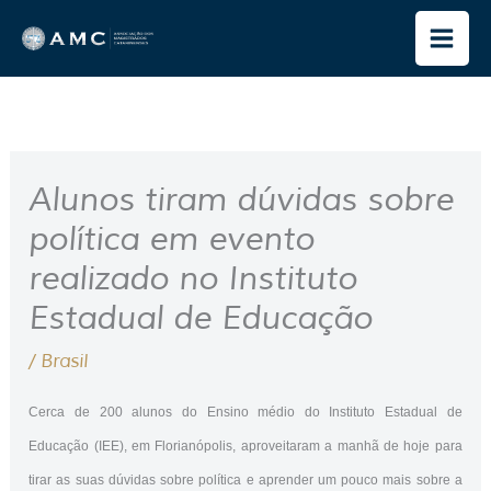
Ir
para
o
conteúdo
Alunos tiram dúvidas sobre
política em evento
realizado no Instituto
Estadual de Educação
/
Brasil
Cerca de 200 alunos do Ensino médio do Instituto Estadual de
Educação (IEE), em Florianópolis, aproveitaram a manhã de hoje para
tirar as suas dúvidas sobre política e aprender um pouco mais sobre a