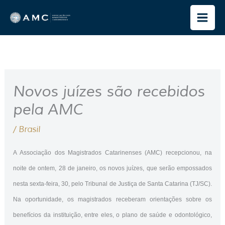
Ir
para
o
conteúdo
Novos juízes são recebidos
pela AMC
/
Brasil
A Associação dos Magistrados Catarinenses (AMC) recepcionou, na
noite de ontem, 28 de janeiro, os novos juízes, que serão empossados
nesta sexta-feira, 30, pelo Tribunal de Justiça de Santa Catarina (TJ/SC).
Na oportunidade, os magistrados receberam orientações sobre os
benefícios da instituição, entre eles, o plano de saúde e odontológico,