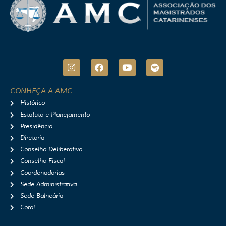
I
F
Y
S
n
a
o
p
s
c
u
o
t
e
t
t
CONHEÇA A AMC
a
b
u
i
Histórico
g
o
b
f
r
o
e
y
Estatuto e Planejamento
a
k
Presidência
m
Diretoria
Conselho Deliberativo
Conselho Fiscal
Coordenadorias
Sede Administrativa
Sede Balneária
Coral