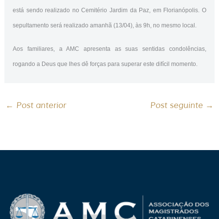
está sendo realizado no Cemitério Jardim da Paz, em Florianópolis. O
sepultamento será realizado amanhã (13/04), às 9h, no mesmo local.
Aos familiares, a AMC apresenta as suas sentidas condolências,
rogando a Deus que lhes dê forças para superar este difícil momento.
←
Post anterior
Post seguinte
→