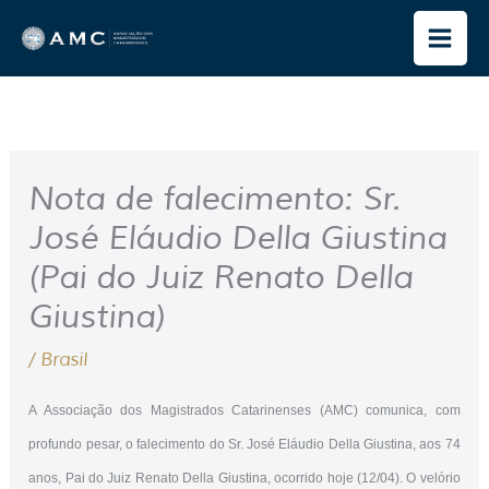
Ir
para
o
conteúdo
Nota de falecimento: Sr.
José Eláudio Della Giustina
(Pai do Juiz Renato Della
Giustina)
/
Brasil
A Associação dos Magistrados Catarinenses (AMC) comunica, com
profundo pesar, o falecimento do Sr. José Eláudio Della Giustina, aos 74
anos, Pai do Juiz Renato Della Giustina, ocorrido hoje (12/04). O velório