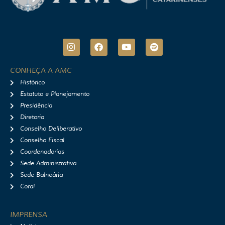
I
F
Y
S
n
a
o
p
s
c
u
o
t
e
t
t
CONHEÇA A AMC
a
b
u
i
Histórico
g
o
b
f
r
o
e
y
Estatuto e Planejamento
a
k
Presidência
m
Diretoria
Conselho Deliberativo
Conselho Fiscal
Coordenadorias
Sede Administrativa
Sede Balneária
Coral
IMPRENSA